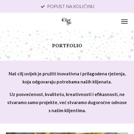
BESPLATNA DOSTAVA OD 150,00 €
Skip
to
main
content
PORTFOLIO
Naš cilj uvijek je pružiti inovativna i prilagođena rješenja,
koja odgovaraju potrebama naših klijenata.
Uz posvećenost, kvalitetu, kreativnosti i efikasnosti, ne
stvaramo samo projekte,
već stvaramo dugoročne odnose
s našim klijentima.