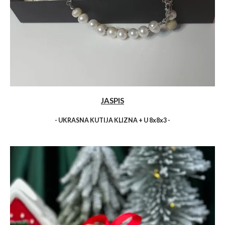
JASPIS
- UKRASNA KUTIJA KLIZNA + U 8x8x3 -